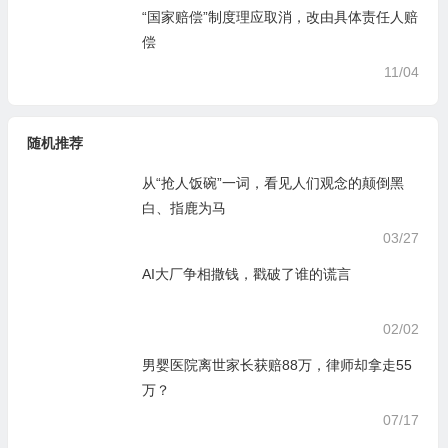
“国家赔偿”制度理应取消，改由具体责任人赔
偿
11/04
随机推荐
从“抢人饭碗”一词，看见人们观念的颠倒黑
白、指鹿为马
03/27
AI大厂争相撒钱，戳破了谁的谎言
02/02
男婴医院离世家长获赔88万，律师却拿走55
万？
07/17