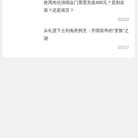
抢周杰伦演唱会门票需充值488元？是割韭
菜？还是谣言？
03/22
从礼贤下士到兔死狗烹：开国皇帝的“变脸”之
谜
02/17