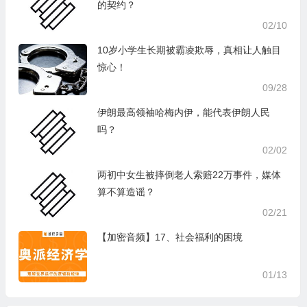
的契约？
02/10
10岁小学生长期被霸凌欺辱，真相让人触目
惊心！
09/28
伊朗最高领袖哈梅内伊，能代表伊朗人民
吗？
02/02
两初中女生被摔倒老人索赔22万事件，媒体
算不算造谣？
02/21
【加密音频】17、社会福利的困境
01/13