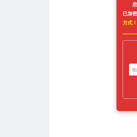
已加
方式