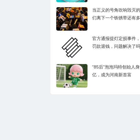
当正义的号角吹响毁灭
们离下一个铁锈带还有
官方通报提灯定损事件
罚款退钱，问题解决了
“85后”泡泡玛特创始人
亿，成为河南新首富