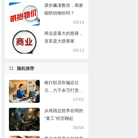
菜价飙涨数倍，商家
能哄抬物价吗？
08/19
商业是最大的慈善，
首富是大慈善家
08/12
随机推荐
银行职员诈骗近亿
元，六千余万打赏给
主播！银行和平台是
07/03
否需要担责？
从韩国总统李在明的
“童工”经历聊起
06/04