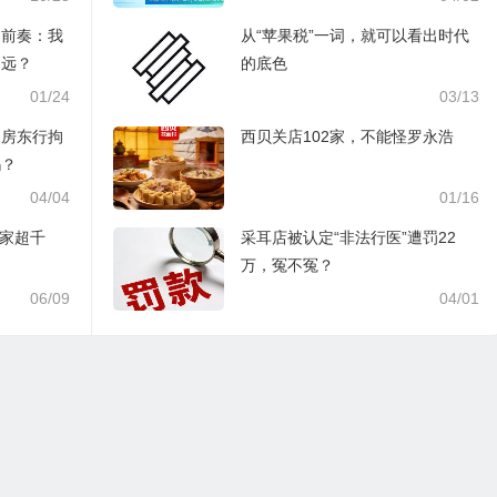
的前奏：我
从“苹果税”一词，就可以看出时代
多远？
的底色
01/24
03/13
，房东行拘
西贝关店102家，不能怪罗永浩
吗？
04/04
01/16
身家超千
采耳店被认定“非法行医”遭罚22
万，冤不冤？
06/09
04/01