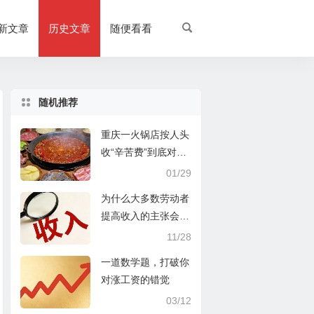
新文章
历史文章
随便看看
随机推荐
重庆一火锅店按人头
收“辛苦费”到底对不
对？先别急着反对
01/29
为什么大多数劳动者
提高收入的主张会事
与愿违？
11/28
一道数学题，打破你
对涨工资的错觉
03/12