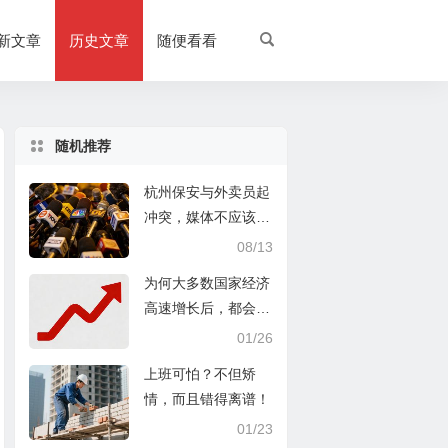
新文章
历史文章
随便看看
随机推荐
杭州保安与外卖员起
冲突，媒体不应该煽
风点火
08/13
为何大多数国家经济
高速增长后，都会放
缓甚至停滞，答案你
01/26
肯定想不到
上班可怕？不但矫
情，而且错得离谱！
01/23