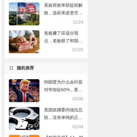
美政府效率部提前解
散，选前承诺变空
谈，政客受益却无责
11/24
老板赚了应该分我
点，老板赔了和我没
关系
07/25
随机推荐
特朗普为什么会叫嚣
对华加征60%，甚至
更高的关税！
02/06
美国抓捕委内瑞拉总
统，没有单纯的正邪
善恶
01/04