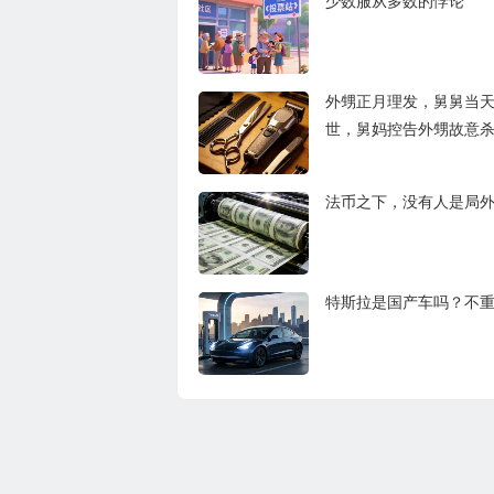
少数服从多数的悖论
外甥正月理发，舅舅当
世，舅妈控告外甥故意
万，很荒谬吗？
法币之下，没有人是局
特斯拉是国产车吗？不