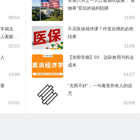
全美八分之一人口遭遇吃饭难，“食
物券”背后的福利陷阱
08/14
11/03
天车祸去
不买医保就停课？作茧自缚的必然
杀人索赔百
结果
02/23
11/05
外人
【加密音频】03、边际效用与机会
成本​
10/08
01/27
重要
“无商不奸”：一句毒害所有人的诅
咒
07/05
02/09