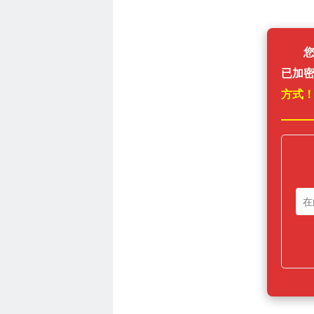
已加
方式