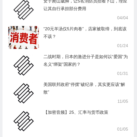
女子爬山崴脚，让5名消防员抬着下山，理应
让其自行承担部分费用
04/04
“20元羊汤仅5片肉卷”，店家被取缔，到底该
不该？
01/24
二战时期，日本的激进分子是如何以“爱国”为
名义“绑架”国家的？
01/31
美国联邦政府“停摆”破纪录，其实更应该“解
散”
11/05
【加密音频】25、汇率与货币政策
01/05