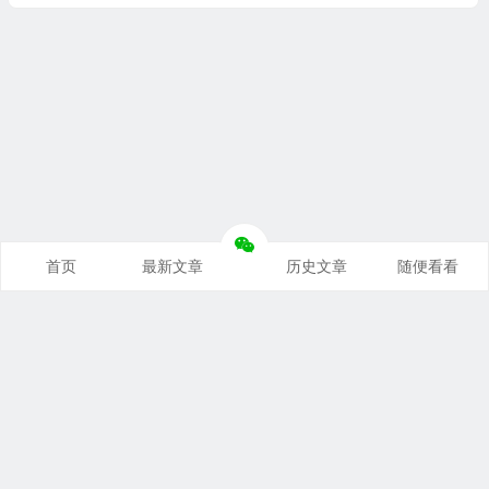
首页
最新文章
历史文章
随便看看
奥派经济学：理解世界运行规律
支持本站
｜
联系本站
｜
免责声明