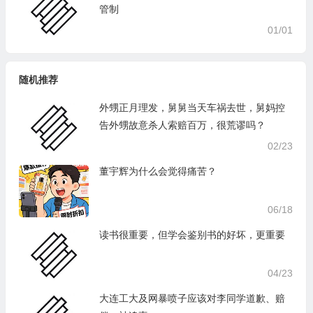
管制
01/01
随机推荐
外甥正月理发，舅舅当天车祸去世，舅妈控
告外甥故意杀人索赔百万，很荒谬吗？
02/23
董宇辉为什么会觉得痛苦？
06/18
读书很重要，但学会鉴别书的好坏，更重要
04/23
大连工大及网暴喷子应该对李同学道歉、赔