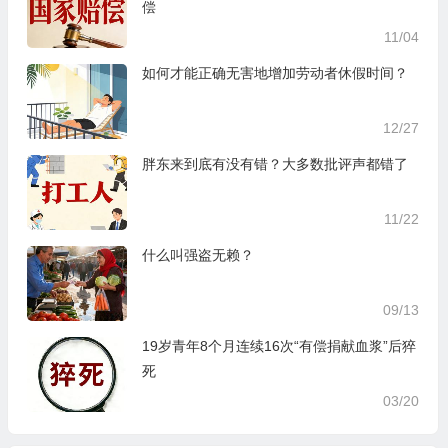
偿
11/04
如何才能正确无害地增加劳动者休假时间？
12/27
胖东来到底有没有错？大多数批评声都错了
11/22
什么叫强盗无赖？
09/13
19岁青年8个月连续16次“有偿捐献血浆”后猝
死
03/20