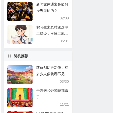
新闻媒体通常是如何
操纵舆论的？
02/09
实习生未及时送达停
工指令，次日工地发
生事故被追责，实习
06/04
生是背锅的吗？
随机推荐
猪价创历史新低，有
多少人假装看不见
03/30
于东来和钟睒睒都错
了
11/21