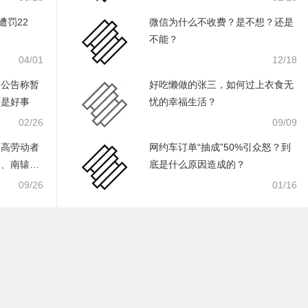
遭罚22
微信为什么不收费？是不想？还是
不能？
04/01
12/18
族公告称暂
好吃懒做的张三，如何过上衣食无
而是好事
忧的幸福生活？
02/26
09/09
提高劳动者
网约车订单“抽成”50%引众怒？到
拙、南辕北
底是什么原因造成的？
09/26
01/16