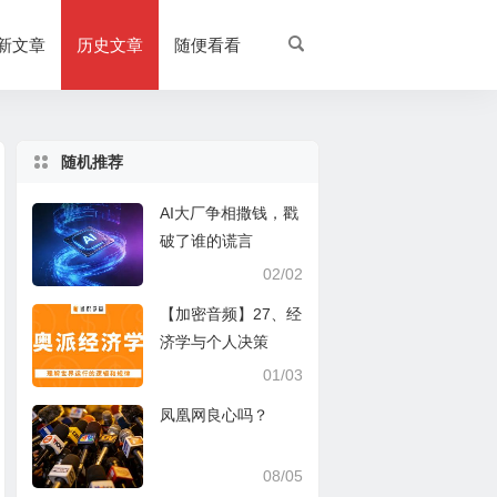
新文章
历史文章
随便看看
随机推荐
AI大厂争相撒钱，戳
破了谁的谎言
02/02
【加密音频】27、经
济学与个人决策
01/03
凤凰网良心吗？
08/05