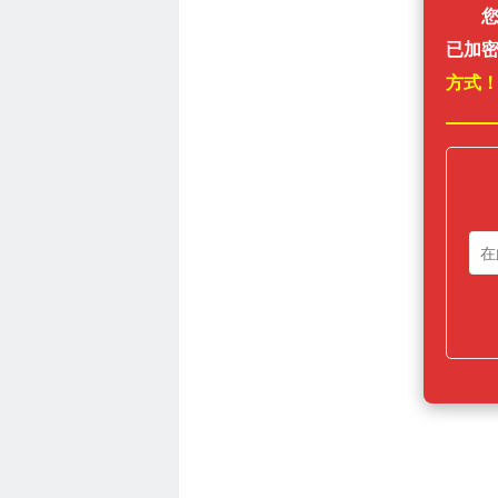
已加
方式