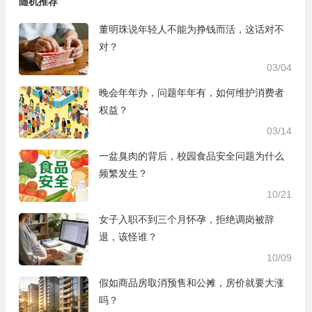
随机推荐
董明珠说年轻人不能为挣钱而活，这话对不
对？
03/04
晚会年年办，问题年年有，如何维护消费者
权益？
03/14
一盆臭肉的背后，校园食品安全问题为什么
频繁发生？
10/21
女子入职不到三个月怀孕，拒绝调岗被辞
退，该怪谁？
10/09
假如商品房取消预售和公摊，房价就要大涨
吗？