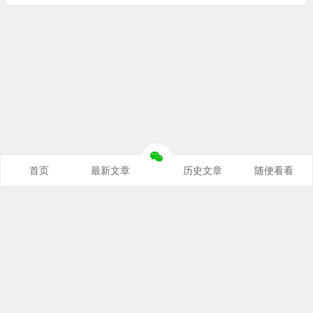
首页
最新文章
历史文章
随便看看
奥派经济学：理解世界运行规律
支持本站
｜
联系本站
｜
免责声明