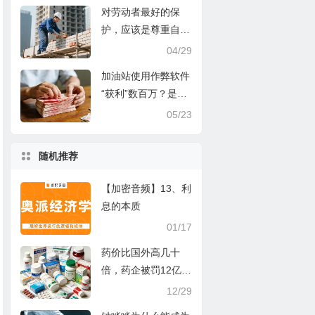
对劳动者最好的保
护，应该是尊重自由
契约
04/29
加油站使用作弊软件
“获利”数百万？是真
的吗？
05/23
随机推荐
【加密音频】13、利
息的本质
01/17
药价比国外高几十
倍，药企被罚12亿，
根源在哪里？
12/29