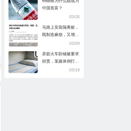
钟睒睒为什么能成为
中国首富？
03/26
马路上安装隔离桩，
既制造麻烦，又增加
风险
02/04
弄脏火车卧铺被要求
担责，某媒体倒打一
耙
03/18