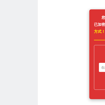
已加
方式