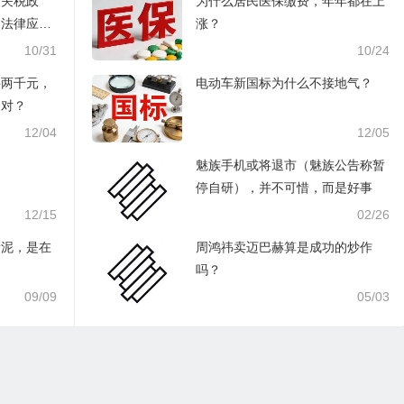
面关税政
为什么居民医保缴费，年年都在上
，法律应支
涨？
偿
10/31
10/24
要两千元，
电动车新国标为什么不接地气？
不对？
12/04
12/05
魅族手机或将退市（魅族公告称暂
停自研），并不可惜，而是好事
12/15
02/26
稀泥，是在
周鸿祎卖迈巴赫算是成功的炒作
吗？
09/09
05/03