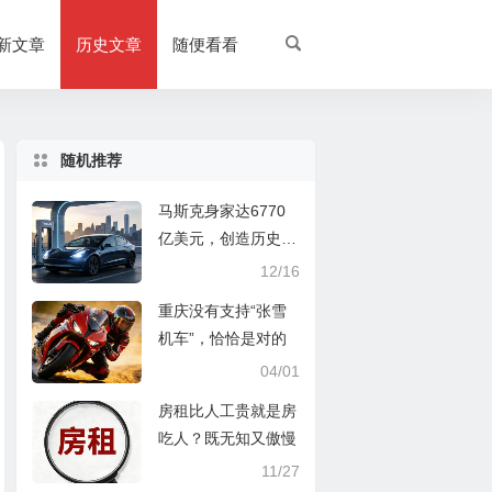
新文章
历史文章
随便看看
随机推荐
马斯克身家达6770
亿美元，创造历史，
凭的是什么？
12/16
重庆没有支持“张雪
机车”，恰恰是对的
04/01
房租比人工贵就是房
吃人？既无知又傲慢
11/27