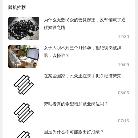
随机推荐
为什么无数民众的善良愿望，反却铺就了通
往奴役之路
12/30
女子入职不到三个月怀孕，拒绝调岗被辞
退，该怪谁？
10/09
在某些国家，民众正在亲手扼杀经济繁荣
03/06
劳动者真的希望增加就业岗位吗？
07/15
国足为什么不可能踢出好成绩？