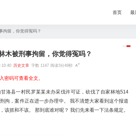
首页
最
事拘留，你觉得冤吗？
林木被刑事拘留，你觉得冤吗？
10:40
历史文章
字数 1147
阅读3分49秒
入密码可查看全文。
甘洛县一村民罗某某未办采伐许可证，砍伐了自家林地514
刑拘，案件正在进一步办理中。 我不清楚大家看到这个报道
，该抓和不该。 那到底谁对呢？ 我们先来看一下法条规定。