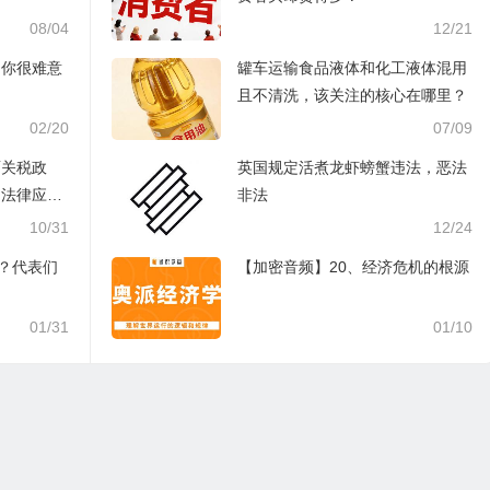
08/04
12/21
，你很难意
罐车运输食品液体和化工液体混用
且不清洗，该关注的核心在哪里？
02/20
07/09
面关税政
英国规定活煮龙虾螃蟹违法，恶法
，法律应支
非法
偿
10/31
12/24
哥？代表们
【加密音频】20、经济危机的根源
01/31
01/10