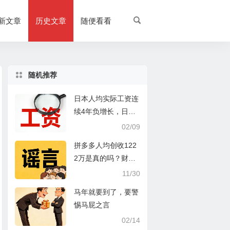
新文章
历史文章
随便看看
随机推荐
日本人均实际工资连
续4年负增长，日本
经济又为何失落数十
02/09
年？
拼多多人均创收122
2万是真的吗？财富
到底是如何创造的？
11/30
马年就要到了，要警
惕马屁之言
02/14