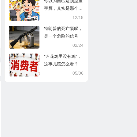
你以为自己是顶流董
宇辉，其实是那个无
人问津的小编
12/18
特朗普的死亡慨叹，
是一个危险的信号
02/24
“叫花鸡里没有鸡”，
这事儿该怎么看？
05/06