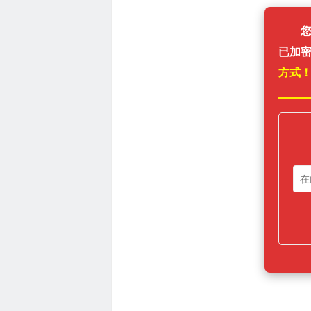
已加
方式