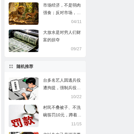
市场经济，不是弱肉
强食；反对市场，才
是弱肉强食
04/11
大放水是对穷人们财
富的掠夺
09/27
随机推荐
台多名艺人因逃兵役
遭拘提，强制兵役制
是现代奴隶制
10/22
村民不叠被子、不洗
碗筷罚10元，蹲着吃
饭罚20…如此荒诞的
11/15
事情是如何发生的？