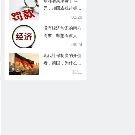
帮邻居卖菜赚了14
元，却因农残超标被
罚10万元？
02/28
没有经济常识的南方
周末，却想着教人学
什么经济
06/24
现代社保制度的开创
者，德国，为什么已
经负担不起了
02/11