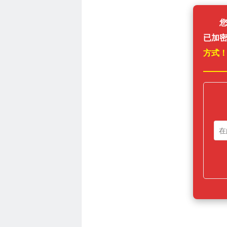
已加
方式