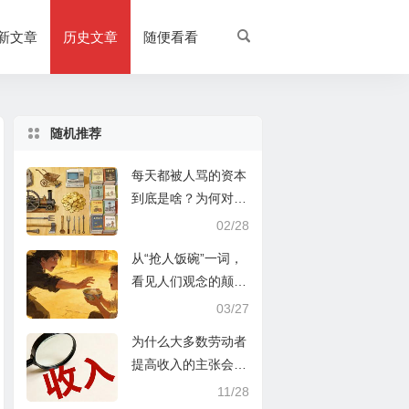
新文章
历史文章
随便看看
随机推荐
每天都被人骂的资本
到底是啥？为何对资
本的污名化会害了所
02/28
有人？
从“抢人饭碗”一词，
看见人们观念的颠倒
黑白、指鹿为马
03/27
为什么大多数劳动者
提高收入的主张会事
与愿违？
11/28