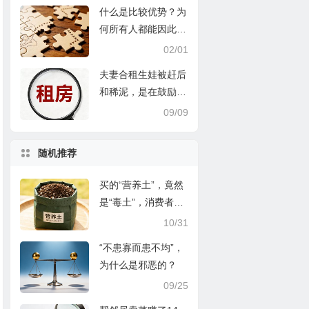
什么是比较优势？为
何所有人都能因此受
益？
02/01
夫妻合租生娃被赶后
和稀泥，是在鼓励违
约和侵权
09/09
随机推荐
买的“营养土”，竟然
是“毒土”，消费者该
怎么办？
10/31
“不患寡而患不均”，
为什么是邪恶的？
09/25