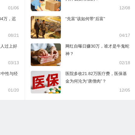
01/06
12/08
34万，迟
“先富”该如何带“后富”
08/21
04/17
己人过上好
网红自曝日赚30万，谁才是牛鬼蛇
神？
03/13
02/18
非中性与经
医院多收21.82万医疗费，医保基
金为何沦为“唐僧肉”？
01/20
12/05