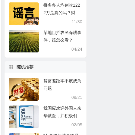
拼多多人均创收122
2万是真的吗？财富
到底是如何创造的？
11/30
某地阻拦农民春耕事
件，该怎么看？
04/24
随机推荐
贫富差距本不该成为
问题
09/21
我国应欢迎外国人来
华就医，并积极创造
便利化服务条件
02/05