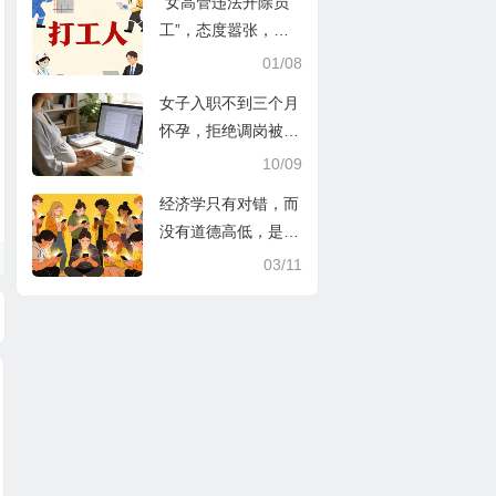
“女高管违法开除员
工”，态度嚣张，令
人不适……
01/08
女子入职不到三个月
怀孕，拒绝调岗被辞
退，该怪谁？
10/09
经济学只有对错，而
没有道德高低，是谁
造成了女性就业歧视
03/11
和农民生活困苦？