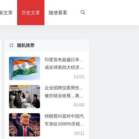
新文章
历史文章
随便看看
随机推荐
印度宣布超越日本，
成全球第四大经济
体，但只谈总量不讲
12/31
人均是骗术
企业招聘仅限男性，
被控就业歧视，典型
的指鹿为马
01/05
特朗普叫嚣对中国汽
车加征1000%关税，
你未必是真的反对
10/11