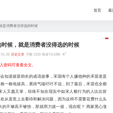
首页
最
就是消费者没得选的时候
的时候，就是消费者没得选的时候
51:28
历史文章
字数 2150
阅读7分10秒
入密码可查看全文。
都会知道拔苗助长的成语故事，宋国有个人嫌他种的禾苗老是
一株一株地拔高，累得气喘吁吁不说，到了最后，禾苗也全都
的宋人又蠢又笨，却殊不知在现实中如宋人般行为的人比比皆
喜欢从直觉上去看待和解决问题，因为这样不需要花费什么头
长的不够高不够快，那就用力拔一拔，现在呢？ 商家黑心涨