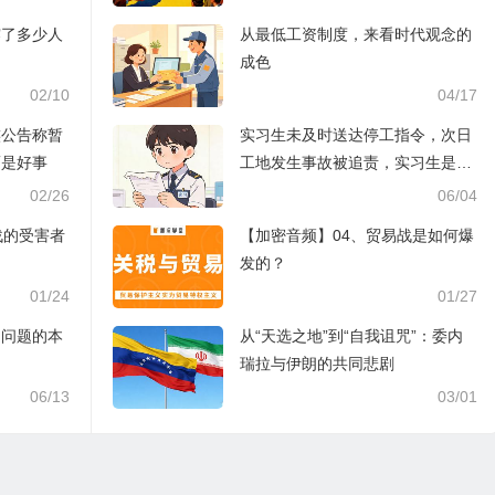
露了多少人
从最低工资制度，来看时代观念的
成色
02/10
04/17
族公告称暂
实习生未及时送达停工指令，次日
而是好事
工地发生事故被追责，实习生是背
锅的吗？
02/26
06/04
战的受害者
【加密音频】04、贸易战是如何爆
发的？
01/24
01/27
？问题的本
从“天选之地”到“自我诅咒”：委内
瑞拉与伊朗的共同悲剧
06/13
03/01