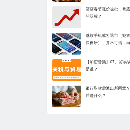
酒店春节涨价被批，暴
的双标？
魅族手机或将退市（魅
停自研），并不可惜，
【加密音频】07、贸易
是谁？
银行取款需派出所同意
质是什么？