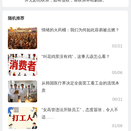
并无必然联系，如有侵权，请
联系本站
删除。
随机推荐
情绪的火药桶：我们为何如此容易被点燃？
02/21
“叫花鸡里没有鸡”，这事儿该怎么看？
05/06
从韩国医疗界决定全面罢工看工会的流氓本
质
06/11
“女高管违法开除员工”，态度嚣张，令人不
适……
01/08