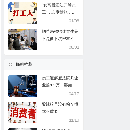
“女高管违法开除员
工”，态度嚣张，令
人不适……
01/08
烟草局招聘体育生是
不是萝卜坑根本不重
要
08/02
随机推荐
员工遭解雇法院判企
业赔4.9万，那如果
是员工离职，企业能
04/17
否索赔呢？
酸辣粉里没有粉？根
本不重要
11/19