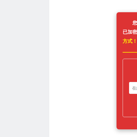
已加
方式