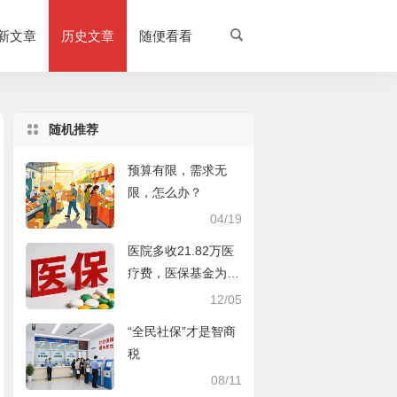
新文章
历史文章
随便看看
随机推荐
预算有限，需求无
限，怎么办？
04/19
医院多收21.82万医
疗费，医保基金为何
沦为“唐僧肉”？
12/05
“全民社保”才是智商
税
08/11