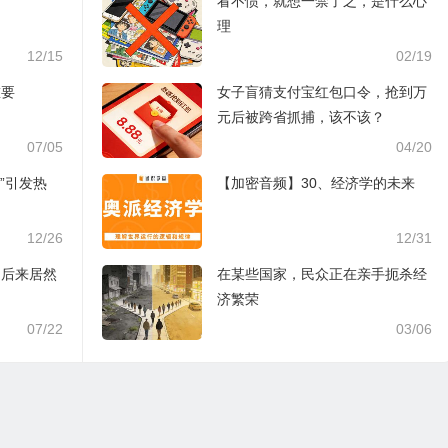
看不惯，就想一禁了之，是什么心
理
12/15
02/19
重要
女子盲猜支付宝红包口令，抢到万
元后被跨省抓捕，该不该？
07/05
04/20
”引发热
【加密音频】30、经济学的未来
12/26
12/31
，后来居然
在某些国家，民众正在亲手扼杀经
济繁荣
07/22
03/06