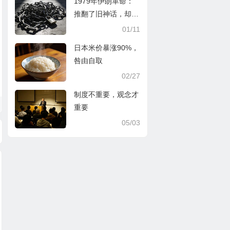
1979年伊朗革命：
推翻了旧神话，却又
亲手铸造了新枷锁
01/11
日本米价暴涨90%，
咎由自取
02/27
制度不重要，观念才
重要
05/03