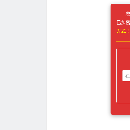
已加
方式