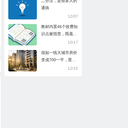
二分法，是很多人的
本人追偿
通病
12/07
教材内置46个收费知
识点被指责，既毫无
道理，也没有弄清楚
10/17
问题
假如一线大城市房价
变成700一平，普通
人就能买得到房吗？
12/15