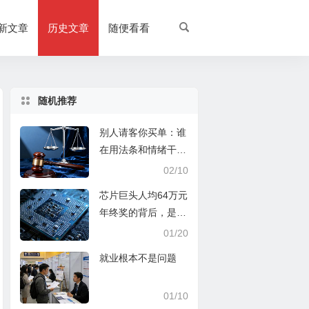
新文章
历史文章
随便看看
随机推荐
别人请客你买单：谁
在用法条和情绪干预
你的契约？
02/10
芯片巨头人均64万元
年终奖的背后，是广
大消费者面对产品价
01/20
格时的翻倍
就业根本不是问题
01/10