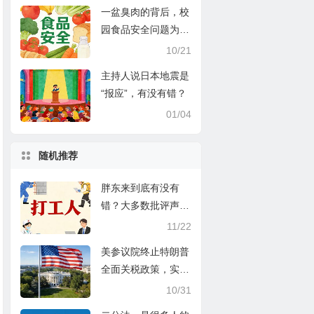
一盆臭肉的背后，校
园食品安全问题为什
么频繁发生？
10/21
主持人说日本地震是
“报应”，有没有错？
01/04
随机推荐
胖东来到底有没有
错？大多数批评声都
错了
11/22
美参议院终止特朗普
全面关税政策，实际
作用微乎其微，法律
10/31
应支持民众向特朗普