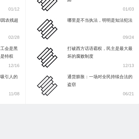
01/12
01/03
却因农残超
哪里是不当执法，明明是知法犯法
02/28
09/24
方工会是黑
打破西方话语霸权，民主是最大最
而是特权
坏的腐败制度
12/16
12/13
制吸引人的
通货膨胀：一场对全民持续合法的
盗窃
11/08
06/21