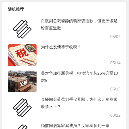
随机推荐
百度副总裁璩静的确应该道歉，但更应该是
给百度道歉
05/09
为什么发债等于收税？
05/14
美对华加征新关税，电动汽车从25%升至10
0%
05/15
直播间买蓝莓到手仅几颗，为什么无良商家
屡禁不止？
03/12
婚前同居算家庭成员？反家暴多此一举