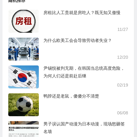
随机推荐
房租比人工贵就是房吃人？既无知又傲慢
11/27
为什么欧美工会会导致劳动者失业？
12/20
尹锡悦被判无期，在韩国当总统高度危险，
为何人们还是前赴后继
02/19
鸭脖还是老鼠，傻傻分不清楚
06/08
男子误认国产动漫为日本动漫，现场怒砸签
名墙