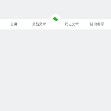
首页
最新文章
历史文章
随便看看
奥派经济学：理解世界运行规律
支持本站
｜
联系本站
｜
免责声明
关税与贸易：洞察国际贸易本质
Copyright © 2026 悦读笔记 All Rights Reserved.
豫公网安备 41010202002827号
豫ICP备19046676号-1