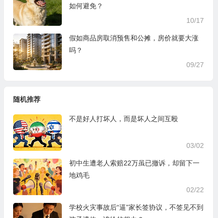
如何避免？
10/17
假如商品房取消预售和公摊，房价就要大涨
吗？
09/27
随机推荐
不是好人打坏人，而是坏人之间互殴
03/02
初中生遭老人索赔22万虽已撤诉，却留下一
地鸡毛
02/22
学校火灾事故后“逼”家长签协议，不签见不到