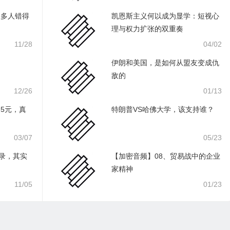
很多人错得
凯恩斯主义何以成为显学：短视心
理与权力扩张的双重奏
11/28
04/02
伊朗和美国，是如何从盟友变成仇
敌的
12/26
01/13
.5元，真
特朗普VS哈佛大学，该支持谁？
03/07
05/23
纪录，其实
【加密音频】08、贸易战中的企业
家精神
11/05
01/23