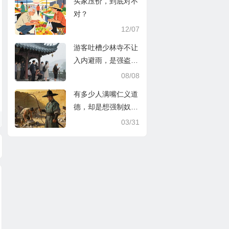
买家压价，到底对不
对？
12/07
游客吐槽少林寺不让
入内避雨，是强盗逻
辑
08/08
有多少人满嘴仁义道
德，却是想强制奴役
他人
03/31