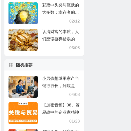
彩票中头奖与沉默的
大多数：幸存者偏差
如何塑造我们的认知
02/12
错觉
认清财富的本质，人
们应该摒弃错误的仇
富心理
03/06
随机推荐
小男孩想继承家产当
银行行长，到底是哪
里让人难以释怀？
04/08
【加密音频】08、贸
易战中的企业家精神
01/23