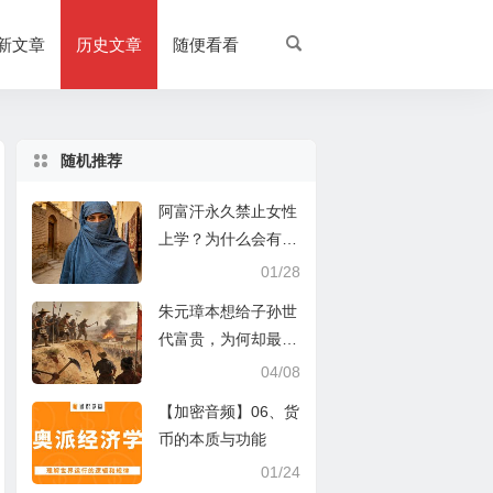
新文章
历史文章
随便看看
随机推荐
阿富汗永久禁止女性
上学？为什么会有这
样的政策？
01/28
朱元璋本想给子孙世
代富贵，为何却最终
毁了大明
04/08
【加密音频】06、货
币的本质与功能
01/24