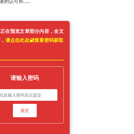
可和......
您正在预览文章部分内容，全文
密，
请点击此处🔐️查看密码获取
！
请输入密码