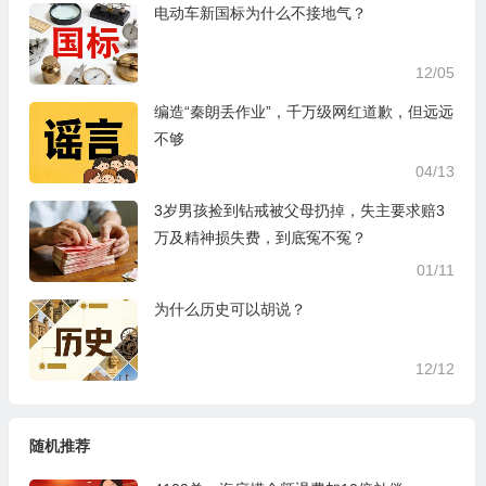
电动车新国标为什么不接地气？
12/05
编造“秦朗丢作业”，千万级网红道歉，但远远
不够
04/13
3岁男孩捡到钻戒被父母扔掉，失主要求赔3
万及精神损失费，到底冤不冤？
01/11
为什么历史可以胡说？
12/12
随机推荐