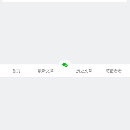
首页
最新文章
历史文章
随便看看
奥派经济学：理解世界运行规律
支持本站
｜
联系本站
｜
免责声明