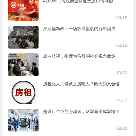
4109单，海底捞全额退费加10倍补偿
03/12
罗斯福新政：一场欺世盗名的百年骗局
02/18
就业歧视，指鹿为马般的社会观念败坏
10/30
房租比人工贵就是房吃人？既无知又傲慢
11/27
是谁让企业与劳动者，从双赢变成双输？
02/03