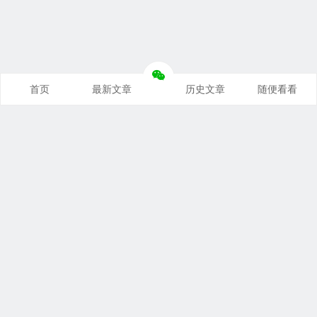
首页
最新文章
历史文章
随便看看
奥派经济学：理解世界运行规律
支持本站
｜
联系本站
｜
免责声明
关税与贸易：洞察国际贸易本质
Copyright © 2026 悦读笔记 All Rights Reserved.
豫公网安备 41010202002827号
豫ICP备19046676号-1