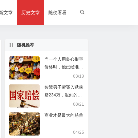
新文章
历史文章
随便看看
随机推荐
当一个人用良心形容
价格时，他已经准备
强词夺理了
03/19
智障男子蒙冤入狱获
赔234万，迟到的正
义不是正义
08/21
商业才是最大的慈善
04/25