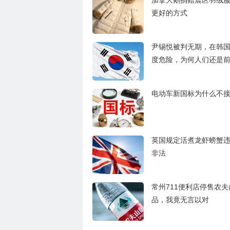
加拿大鹅捐赠震区羽绒
更好的方式
尹锡悦被判无期，在韩
度危险，为何人们还是
电动车新国标为什么不
英国规定活煮龙虾螃蟹
非法
常州711便利店停售农
品，我竟无言以对