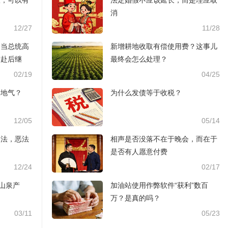
服，可以有
法定婚假不应该延长，而是理应取
消
12/27
11/28
国当总统高
新增耕地收取有偿使用费？这事儿
前赴后继
最终会怎么处理？
02/19
04/25
接地气？
为什么发债等于收税？
12/05
05/14
违法，恶法
相声是否没落不在于晚会，而在于
是否有人愿意付费
12/24
02/17
夫山泉产
加油站使用作弊软件“获利”数百
万？是真的吗？
03/11
05/23