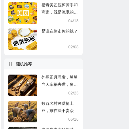
指责美团压榨骑手和
商家，既是流氓的遮
羞布，也是流氓的护
04/18
身符
是谁在偷走你的钱？
02/08
随机推荐
外甥正月理发，舅舅
当天车祸去世，舅妈
控告外甥故意杀人索
02/23
赔百万，很荒谬吗？
数百名村民哄抢土
豆，难在法不责众
06/16