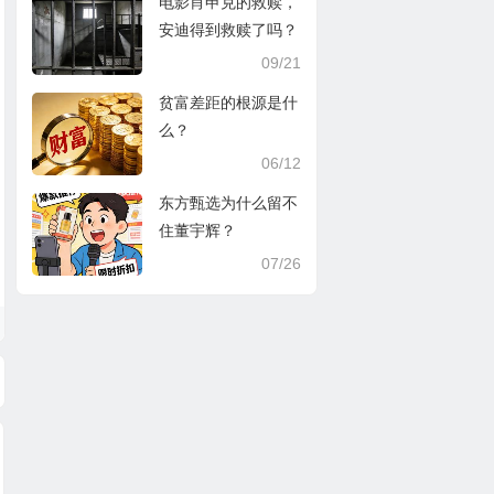
电影肖申克的救赎，
安迪得到救赎了吗？
09/21
贫富差距的根源是什
么？
06/12
东方甄选为什么留不
住董宇辉？
07/26