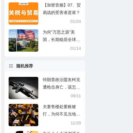
案而制造另一起案件
【加密音频】07、贸
易战的受害者是谁？
01/24
为何“万恶之源”美
国，长期稳居全球移
民第一大国
01/14
随机推荐
特朗普政治盟友柯克
遭枪击身亡，该怎么
看？
09/11
夫妻售楼处要账被
打，为何不见当地媒
体有报道？
11/20