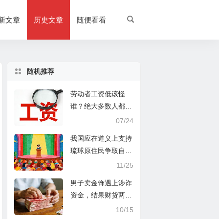
新文章
历史文章
随便看看
随机推荐
劳动者工资低该怪
谁？绝大多数人都搞
错了
07/24
我国应在道义上支持
琉球原住民争取自治
或复国
11/25
男子卖金饰遇上涉诈
资金，结果财货两
空，警方不能为了破
10/15