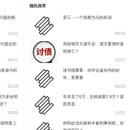
随机推荐
，问题的根
罢工：一个指鹿为马的坏词
11/21
05/16
时代观念的
高校领导欠债不还，债主要债时发
病身亡？
04/17
12/17
的来源与积
读书很重要，但学会鉴别书的好
坏，更重要
01/19
04/23
3万多份简
车库卖了6万，交税就要2.8万？原
进？
因竟是…
03/25
11/22
价或明显上
村民砍伐自家林木被刑事拘留，你