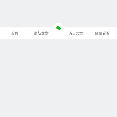
首页
最新文章
历史文章
随便看看
奥派经济学：理解世界运行规律
支持本站
｜
联系本站
｜
免责声明
关税与贸易：洞察国际贸易本质
Copyright © 2026 悦读笔记 All Rights Reserved.
豫公网安备 41010202002827号
豫ICP备19046676号-1