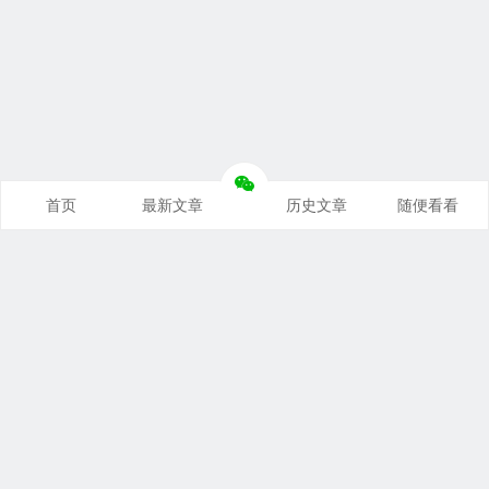
首页
最新文章
历史文章
随便看看
奥派经济学：理解世界运行规律
支持本站
｜
联系本站
｜
免责声明
关税与贸易：洞察国际贸易本质