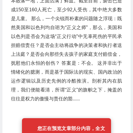
本散落一地，上面沾满了鲜血。截至目前，袭击已造
成150至160人死亡，至少92人受伤，其中绝大多数
是儿童。 那么，一个尖锐而朴素的问题随之浮现：既
然美国和以色列均自诩为“正义之师”，那么，美国和
以色列是否会为这场“正义行动”中无辜死伤的平民承
担赔偿责任？是否会主动将战争的决策者和执行者送
上法庭？是否会向那些失去孩子的家庭支付赔偿金，
抚慰他们永恒的创伤？ 答案是：不会。 这并非出于
情绪化的臆测，而是基于国际法的现实、国内政治的
运作逻辑以及历史先例的冷酷推演。剖析其内在肌
理，我们便能看清，所谓“正义”的旗帜之下，掩盖的
往往是权力的傲慢与责任的豁......
您正在预览文章部分内容，全文