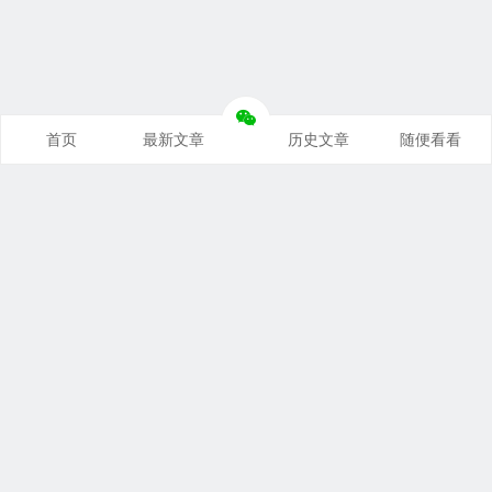
首页
最新文章
历史文章
随便看看
奥派经济学：理解世界运行规律
支持本站
｜
联系本站
｜
免责声明
关税与贸易：洞察国际贸易本质
Copyright © 2026 悦读笔记 All Rights Reserved.
豫公网安备 41010202002827号
豫ICP备19046676号-1