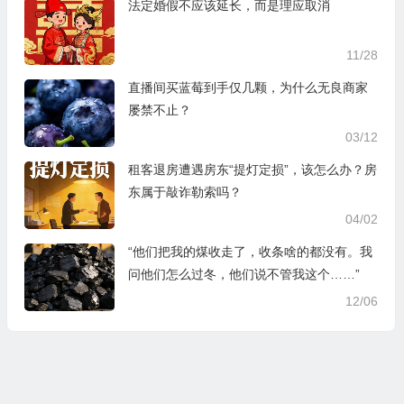
法定婚假不应该延长，而是理应取消
11/28
直播间买蓝莓到手仅几颗，为什么无良商家
屡禁不止？
03/12
租客退房遭遇房东“提灯定损”，该怎么办？房
东属于敲诈勒索吗？
04/02
“他们把我的煤收走了，收条啥的都没有。我
问他们怎么过冬，他们说不管我这个……”
12/06