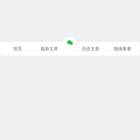
首页
最新文章
历史文章
随便看看
奥派经济学：理解世界运行规律
支持本站
｜
联系本站
｜
免责声明
关税与贸易：洞察国际贸易本质
Copyright © 2026 悦读笔记 All Rights Reserved.