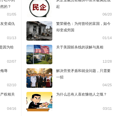
餐厅吃不到
从企业裁员名额供不应求被疯抢说
必然的？
起
01/05
06/20
盟友变成仇
繁荣褪色：为何曾经的富国，如今
却变成穷国
01/13
01/14
只是因为给
关于美国斩杀线的误解与真相
02/07
12/28
的侮辱
解决劳资矛盾和就业问题，只需要
一招
02/10
04/25
与产权相关
为什么总有人喜欢慷他人之慨？
04/16
03/11