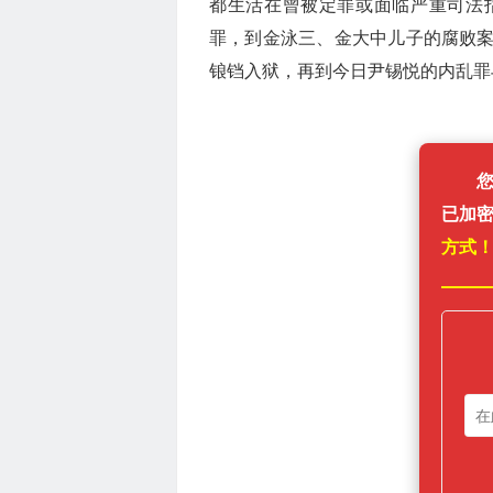
都生活在曾被定罪或面临严重司法
罪，到金泳三、金大中儿子的腐败
锒铛入狱，再到今日尹锡悦的内乱罪与无期
已加
方式