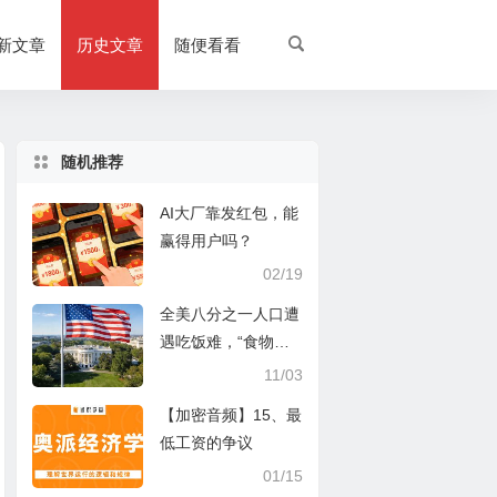
新文章
历史文章
随便看看
随机推荐
AI大厂靠发红包，能
赢得用户吗？
02/19
全美八分之一人口遭
遇吃饭难，“食物券”
背后的福利陷阱
11/03
【加密音频】15、最
低工资的争议
01/15