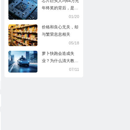
芯片巨头人均64万元
年终奖的背后，是广
大消费者面对产品价
01/20
格时的翻倍
价格和良心无关，却
与繁荣息息相关
05/18
萝卜快跑会造成失
业？为什么清大教授
孙立平也这么愚蠢？
07/11