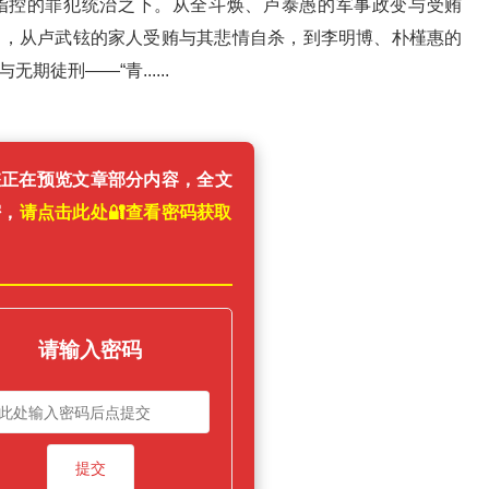
指控的罪犯统治之下。从全斗焕、卢泰愚的军事政变与受贿
案，从卢武铉的家人受贿与其悲情自杀，到李明博、朴槿惠的
徒刑——“青......
您正在预览文章部分内容，全文
密，
请点击此处🔐️查看密码获取
！
请输入密码