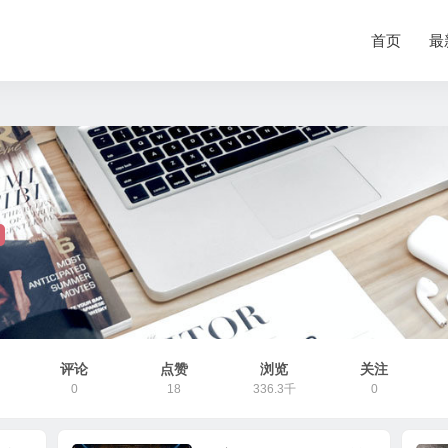
首页
最
评论
点赞
浏览
关注
0
18
336.3千
0