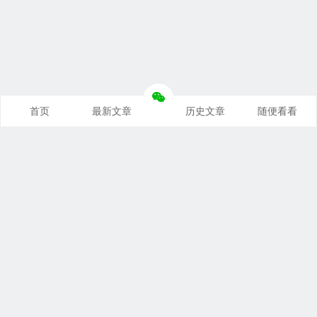
首页
最新文章
历史文章
随便看看
奥派经济学：理解世界运行规律
支持本站
｜
联系本站
｜
免责声明
关税与贸易：洞察国际贸易本质
Copyright © 2026 悦读笔记 All Rights Reserved.