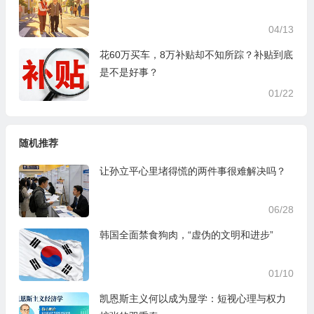
04/13
花60万买车，8万补贴却不知所踪？补贴到底
是不是好事？
01/22
随机推荐
让孙立平心里堵得慌的两件事很难解决吗？
06/28
韩国全面禁食狗肉，“虚伪的文明和进步”
01/10
凯恩斯主义何以成为显学：短视心理与权力