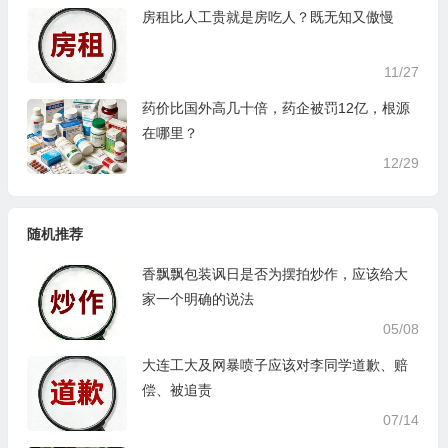
房租比人工贵就是房吃人？既无知又傲慢
11/27
药价比国外高几十倍，药企被罚12亿，根源
在哪里？
12/29
随机推荐
香飘飘包装讽日是否为摆拍炒作，应该给大
家一个明确的说法
05/08
大连工大及网暴喷子应该对李同学道歉、赔
偿、被追责
07/14