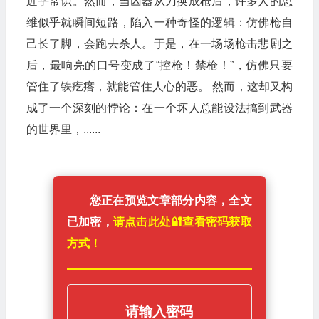
近乎常识。然而，当凶器从刀换成枪后，许多人的思
维似乎就瞬间短路，陷入一种奇怪的逻辑：仿佛枪自
己长了脚，会跑去杀人。于是，在一场场枪击悲剧之
后，最响亮的口号变成了“控枪！禁枪！”，仿佛只要
管住了铁疙瘩，就能管住人心的恶。 然而，这却又构
成了一个深刻的悖论：在一个坏人总能设法搞到武器
的世界里，......
您正在预览文章部分内容，全文
已加密，
请点击此处🔐️查看密码获取
方式！
请输入密码