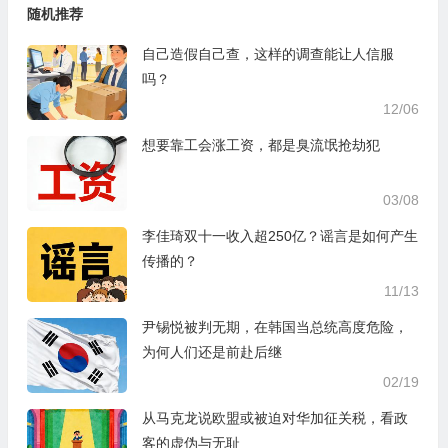
随机推荐
自己造假自己查，这样的调查能让人信服
吗？
12/06
想要靠工会涨工资，都是臭流氓抢劫犯
03/08
李佳琦双十一收入超250亿？谣言是如何产生
传播的？
11/13
尹锡悦被判无期，在韩国当总统高度危险，
为何人们还是前赴后继
02/19
从马克龙说欧盟或被迫对华加征关税，看政
客的虚伪与无耻